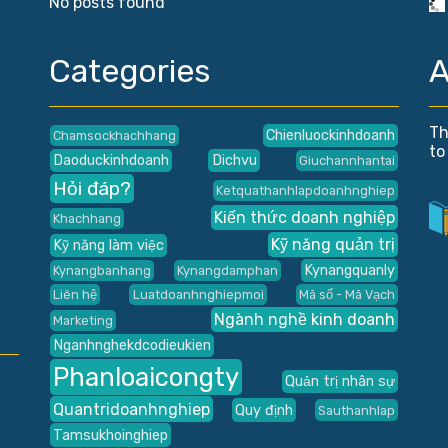
No posts found
Categories
A
Th
Chienluockinhdoanh
Chamsockhachhang
to
Daoduckinhdoanh
Dichvu
Giuchannhantai
Hỏi đáp?
Ketquathanhlapdoanhnghiep
Kiến thức doanh nghiệp
Khachhang
Kỹ năng quản trị
Kỹ năng làm việc
Kynangquanly
Kynangbanhang
Kynangdamphan
Liên hệ
Luatdoanhnghiepmoi
Mã số - Mã Vạch
Ngành nghề kinh doanh
Marketing
Nganhnghekdcodieukien
Phanloaicongty
Quản trị nhân sự
Quantridoanhnghiep
Quy định
Sauthanhlap
Tamsukhoinghiep