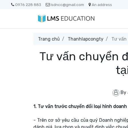
0976 228 883
lsdncc@gmail.com
An address
Trang chủ
Thanhlapcongty
Tư vấn 
Tư vấn chuyển đ
tạ
By
1. Tư vấn trước chuyển đổi loại hình doanh
- Trên cơ sở yêu cầu của quý Doanh nghiệp
đánh giá, lựa chọn và quyết định việc chuyể