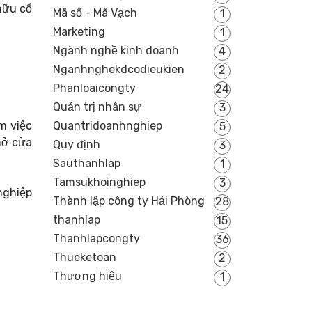
hữu cổ
Mã số - Mã Vạch
1
Marketing
1
Ngành nghề kinh doanh
4
Nganhnghekdcodieukien
2
Phanloaicongty
24
Quản trị nhân sự
3
m việc
Quantridoanhnghiep
5
mở cửa
Quy định
3
Sauthanhlap
1
Tamsukhoinghiep
3
nghiệp
Thành lập công ty Hải Phòng
28
thanhlap
15
Thanhlapcongty
36
Thueketoan
2
Thương hiệu
1