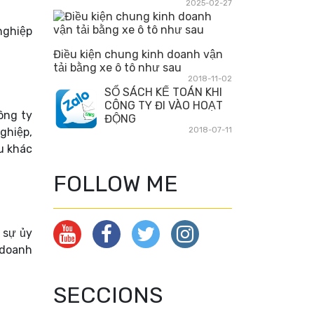
2025-02-27
nghiệp
Điều kiện chung kinh doanh vận
tải bằng xe ô tô như sau
2018-11-02
SỔ SÁCH KẾ TOÁN KHI
CÔNG TY ĐI VÀO HOẠT
ông ty
ĐỘNG
ghiệp,
2018-07-11
ệu khác
FOLLOW ME
 sự ủy
 doanh
SECCIONS