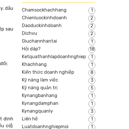
y, dấu
Chamsockhachhang
1
Chienluockinhdoanh
2
Daoduckinhdoanh
2
ệp sau
Dichvu
2
Giuchannhantai
1
Hỏi đáp?
18
Ketquathanhlapdoanhnghiep
1
đổi;
Khachhang
1
Kiến thức doanh nghiệp
8
Kỹ năng làm việc
3
Kỹ năng quản trị
5
Kynangbanhang
1
Kynangdamphan
1
Kynangquanly
3
t định
Liên hệ
1
u có);
Luatdoanhnghiepmoi
1