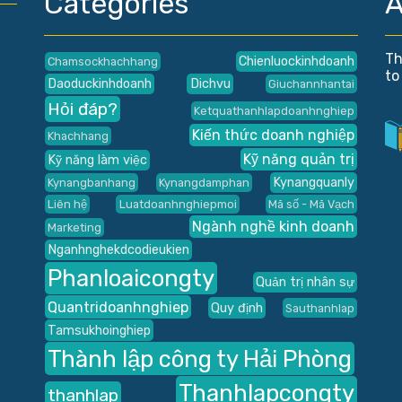
Categories
A
Th
Chienluockinhdoanh
Chamsockhachhang
to
Daoduckinhdoanh
Dichvu
Giuchannhantai
Hỏi đáp?
Ketquathanhlapdoanhnghiep
Kiến thức doanh nghiệp
Khachhang
Kỹ năng quản trị
Kỹ năng làm việc
Kynangquanly
Kynangbanhang
Kynangdamphan
Liên hệ
Luatdoanhnghiepmoi
Mã số - Mã Vạch
Ngành nghề kinh doanh
Marketing
Nganhnghekdcodieukien
Phanloaicongty
Quản trị nhân sự
Quantridoanhnghiep
Quy định
Sauthanhlap
Tamsukhoinghiep
Thành lập công ty Hải Phòng
Thanhlapcongty
thanhlap