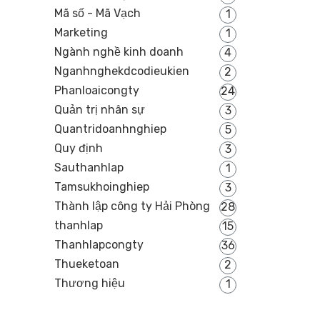
Mã số - Mã Vạch
1
Marketing
1
Ngành nghề kinh doanh
4
Nganhnghekdcodieukien
2
Phanloaicongty
24
Quản trị nhân sự
3
Quantridoanhnghiep
5
Quy định
3
Sauthanhlap
1
Tamsukhoinghiep
3
Thành lập công ty Hải Phòng
28
thanhlap
15
Thanhlapcongty
36
Thueketoan
2
Thương hiệu
1