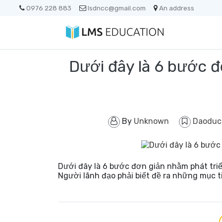
0976 228 883
lsdncc@gmail.com
An address
Dưới đây là 6 bước đ
By
Unknown
Daoduc
Dưới đây là 6 bước đơn giản nhằm phát tri
Người lãnh đạo phải biết đề ra những mục t