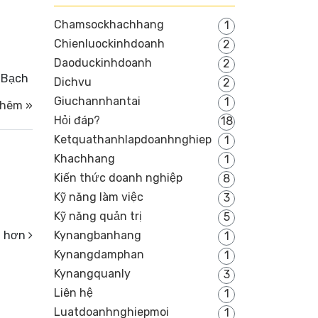
Chamsockhachhang
1
Chienluockinhdoanh
2
Daoduckinhdoanh
2
 Bạch
Dichvu
2
Giuchannhantai
1
thêm »
Hỏi đáp?
18
Ketquathanhlapdoanhnghiep
1
Khachhang
1
Kiến thức doanh nghiệp
8
Kỹ năng làm việc
3
Kỹ năng quản trị
5
Kynangbanhang
ũ hơn
1
Kynangdamphan
1
Kynangquanly
3
Liên hệ
1
Luatdoanhnghiepmoi
1