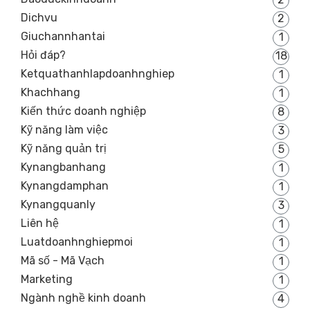
Dichvu
2
Giuchannhantai
1
Hỏi đáp?
18
Ketquathanhlapdoanhnghiep
1
Khachhang
1
Kiến thức doanh nghiệp
8
Kỹ năng làm việc
3
Kỹ năng quản trị
5
Kynangbanhang
1
Kynangdamphan
1
Kynangquanly
3
Liên hệ
1
Luatdoanhnghiepmoi
1
Mã số - Mã Vạch
1
Marketing
1
Ngành nghề kinh doanh
4