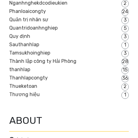
Nganhnghekdcodieukien
2
Phanloaicongty
24
Quản trị nhân sự
3
Quantridoanhnghiep
5
Quy định
3
Sauthanhlap
1
Tamsukhoinghiep
3
Thành lập công ty Hải Phòng
28
thanhlap
15
Thanhlapcongty
36
Thueketoan
2
Thương hiệu
1
ABOUT