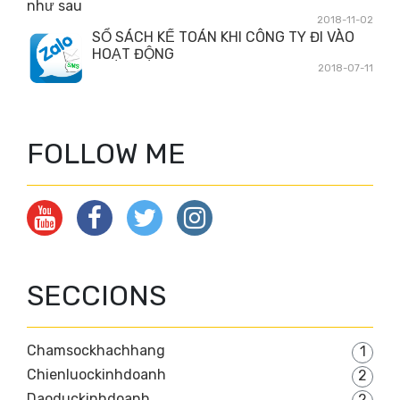
như sau
2018-11-02
SỔ SÁCH KẾ TOÁN KHI CÔNG TY ĐI VÀO
HOẠT ĐỘNG
2018-07-11
FOLLOW ME
SECCIONS
Chamsockhachhang
1
Chienluockinhdoanh
2
Daoduckinhdoanh
2