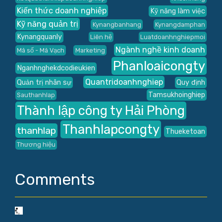
Kiến thức doanh nghiệp
Kỹ năng làm việc
Kỹ năng quản trị
Kynangbanhang
Kynangdamphan
Kynangquanly
Liên hệ
Luatdoanhnghiepmoi
Ngành nghề kinh doanh
Mã số - Mã Vạch
Marketing
Phanloaicongty
Nganhnghekdcodieukien
Quantridoanhnghiep
Quản trị nhân sự
Quy định
Tamsukhoinghiep
Sauthanhlap
Thành lập công ty Hải Phòng
Thanhlapcongty
thanhlap
Thueketoan
Thương hiệu
Comments