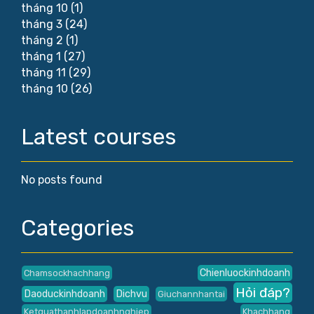
tháng 10
(1)
tháng 3
(24)
tháng 2
(1)
tháng 1
(27)
tháng 11
(29)
tháng 10
(26)
Latest courses
No posts found
Categories
Chienluockinhdoanh
Chamsockhachhang
Hỏi đáp?
Daoduckinhdoanh
Dichvu
Giuchannhantai
Ketquathanhlapdoanhnghiep
Khachhang