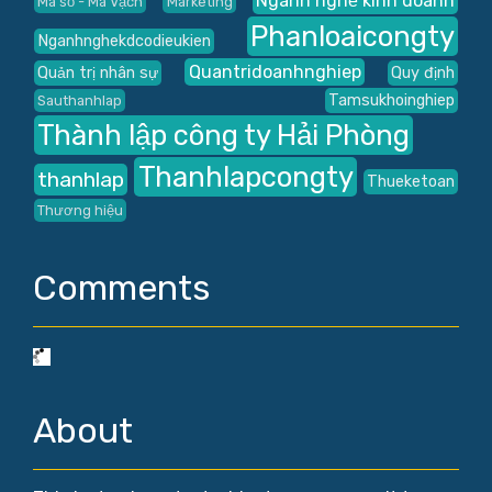
Ngành nghề kinh doanh
Mã số - Mã Vạch
Marketing
Phanloaicongty
Nganhnghekdcodieukien
Quantridoanhnghiep
Quản trị nhân sự
Quy định
Tamsukhoinghiep
Sauthanhlap
Thành lập công ty Hải Phòng
Thanhlapcongty
thanhlap
Thueketoan
Thương hiệu
Comments
About