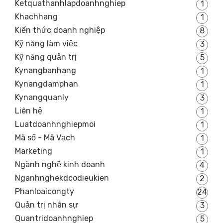
Ketquathanhlapdoanhnghiep
1
Khachhang
1
Kiến thức doanh nghiệp
8
Kỹ năng làm việc
3
Kỹ năng quản trị
5
Kynangbanhang
1
Kynangdamphan
1
Kynangquanly
3
Liên hệ
1
Luatdoanhnghiepmoi
1
Mã số - Mã Vạch
1
Marketing
1
Ngành nghề kinh doanh
4
Nganhnghekdcodieukien
2
Phanloaicongty
24
Quản trị nhân sự
3
Quantridoanhnghiep
5