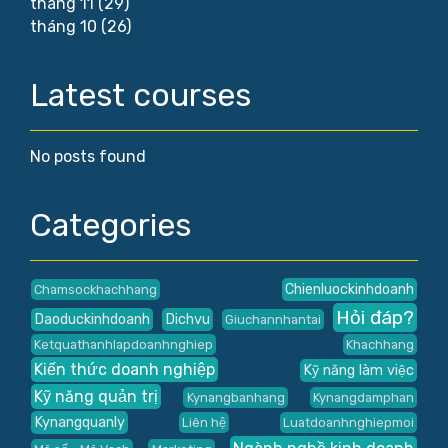
tháng 11
(29)
tháng 10
(26)
Latest courses
No posts found
Categories
Chienluockinhdoanh
Chamsockhachhang
Hỏi đáp?
Daoduckinhdoanh
Dichvu
Giuchannhantai
Ketquathanhlapdoanhnghiep
Khachhang
Kiến thức doanh nghiệp
Kỹ năng làm việc
Kỹ năng quản trị
Kynangbanhang
Kynangdamphan
Kynangquanly
Liên hệ
Luatdoanhnghiepmoi