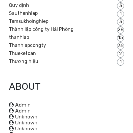
Quy định
3
Sauthanhlap
1
Tamsukhoinghiep
3
Thành lập công ty Hải Phòng
28
thanhlap
15
Thanhlapcongty
36
Thueketoan
2
Thương hiệu
1
ABOUT
Admin
Admin
Unknown
Unknown
Unknown