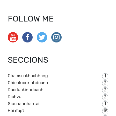
FOLLOW ME
SECCIONS
Chamsockhachhang
1
Chienluockinhdoanh
2
Daoduckinhdoanh
2
Dichvu
2
Giuchannhantai
1
Hỏi đáp?
18