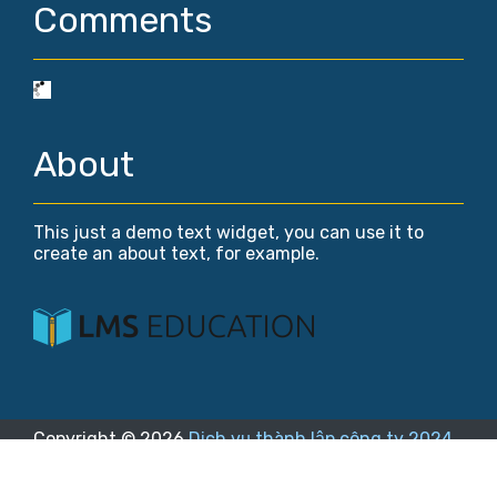
Comments
About
This just a demo text widget, you can use it to
create an about text, for example.
Copyright ©
2026
Dịch vụ thành lập công ty 2024
.
Designed by
Blogger Templates
,
Riviera Maya
&