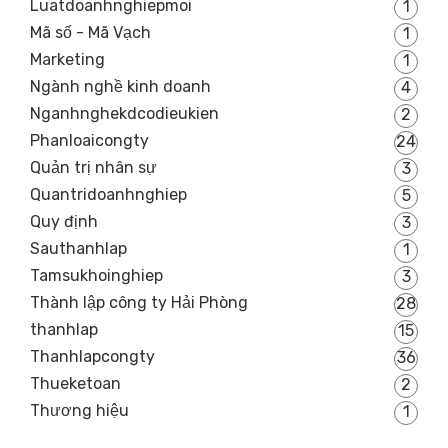
Luatdoanhnghiepmoi
1
Mã số - Mã Vạch
1
Marketing
1
Ngành nghề kinh doanh
4
Nganhnghekdcodieukien
2
Phanloaicongty
24
Quản trị nhân sự
3
Quantridoanhnghiep
5
Quy định
3
Sauthanhlap
1
Tamsukhoinghiep
3
Thành lập công ty Hải Phòng
28
thanhlap
15
Thanhlapcongty
36
Thueketoan
2
Thương hiệu
1