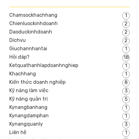
Chamsockhachhang
1
Chienluockinhdoanh
2
Daoduckinhdoanh
2
Dichvu
2
Giuchannhantai
1
Hỏi đáp?
18
Ketquathanhlapdoanhnghiep
1
Khachhang
1
Kiến thức doanh nghiệp
8
Kỹ năng làm việc
3
Kỹ năng quản trị
5
Kynangbanhang
1
Kynangdamphan
1
Kynangquanly
3
Liên hệ
1