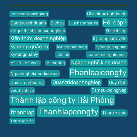
Chienluockinhdoanh
Chamsockhachhang
Hỏi đáp?
Daoduckinhdoanh
Dichvu
Giuchannhantai
Ketquathanhlapdoanhnghiep
Khachhang
Kiến thức doanh nghiệp
Kỹ năng làm việc
Kỹ năng quản trị
Kynangbanhang
Kynangdamphan
Kynangquanly
Liên hệ
Luatdoanhnghiepmoi
Ngành nghề kinh doanh
Mã số - Mã Vạch
Marketing
Phanloaicongty
Nganhnghekdcodieukien
Quantridoanhnghiep
Quản trị nhân sự
Quy định
Tamsukhoinghiep
Sauthanhlap
Thành lập công ty Hải Phòng
Thanhlapcongty
thanhlap
Thueketoan
Thương hiệu