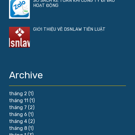
SỔ SÁCH KẾ TOÁN KHI CÔNG TY ĐI VÀO
HOẠT ĐỘNG
GIỚI THIỆU VỀ DSNLAW TIẾN LUẬT
Archive
tháng 2
(1)
tháng 11
(1)
tháng 7
(2)
tháng 6
(1)
tháng 4
(2)
tháng 8
(1)