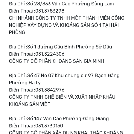
Địa Chỉ :Số 28/333 Văn Cao Phường Đằng Lâm
Điện Thoại :031.3783298
CHI NHÁNH CÔNG TY TNHH MỘT THÀNH VIÊN CÔNG
NGHIỆP XÂY DỰNG VÀ KHOÁNG SẢN SỐ 1 TẠI HẢI
PHÒNG
Địa Chỉ :Số 1 đường Cầu Bính Phường Sở Dầu
Điện Thoại :031.3224306
CÔNG TY CỔ PHẦN KHOÁNG SẢN GIA MINH
Địa Chỉ :Số 47 No 07 Khu chung cư 97 Bạch Đằng
Phường Hạ Lý
Điện Thoại :031.3842976
CÔNG TY TNHH CHẾ BIẾN VÀ XUẤT NHẬP KHẨU
KHOÁNG SẢN VIỆT
Địa Chỉ :Số 147 Văn Cao Phường Đằng Giang
Điện Thoại :031.3730150
CÔNG TY CỔ PHẦN XÂY DỰNG KHAI THÁC KHOÁNG