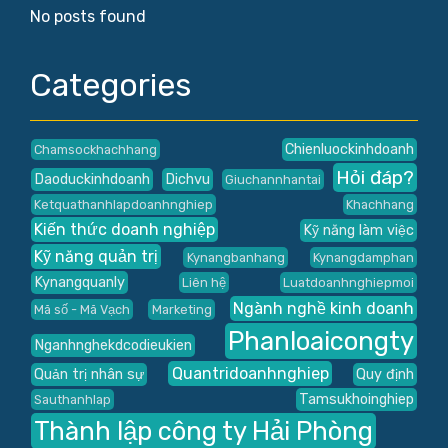
No posts found
Categories
Chienluockinhdoanh
Chamsockhachhang
Hỏi đáp?
Daoduckinhdoanh
Dichvu
Giuchannhantai
Ketquathanhlapdoanhnghiep
Khachhang
Kiến thức doanh nghiệp
Kỹ năng làm việc
Kỹ năng quản trị
Kynangbanhang
Kynangdamphan
Kynangquanly
Liên hệ
Luatdoanhnghiepmoi
Ngành nghề kinh doanh
Mã số - Mã Vạch
Marketing
Phanloaicongty
Nganhnghekdcodieukien
Quantridoanhnghiep
Quản trị nhân sự
Quy định
Tamsukhoinghiep
Sauthanhlap
Thành lập công ty Hải Phòng