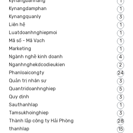
Kynangbanhang
1
Kynangdamphan
1
Kynangquanly
3
Liên hệ
1
Luatdoanhnghiepmoi
1
Mã số - Mã Vạch
1
Marketing
1
Ngành nghề kinh doanh
4
Nganhnghekdcodieukien
2
Phanloaicongty
24
Quản trị nhân sự
3
Quantridoanhnghiep
5
Quy định
3
Sauthanhlap
1
Tamsukhoinghiep
3
Thành lập công ty Hải Phòng
28
thanhlap
15