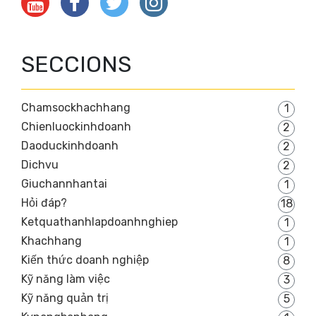
SECCIONS
Chamsockhachhang
1
Chienluockinhdoanh
2
Daoduckinhdoanh
2
Dichvu
2
Giuchannhantai
1
Hỏi đáp?
18
Ketquathanhlapdoanhnghiep
1
Khachhang
1
Kiến thức doanh nghiệp
8
Kỹ năng làm việc
3
Kỹ năng quản trị
5