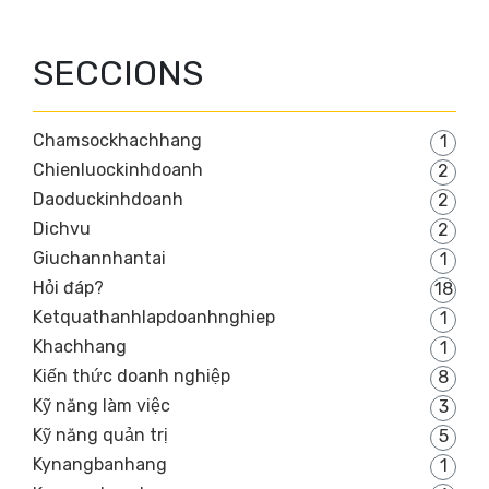
SECCIONS
Chamsockhachhang
1
Chienluockinhdoanh
2
Daoduckinhdoanh
2
Dichvu
2
Giuchannhantai
1
Hỏi đáp?
18
Ketquathanhlapdoanhnghiep
1
Khachhang
1
Kiến thức doanh nghiệp
8
Kỹ năng làm việc
3
Kỹ năng quản trị
5
Kynangbanhang
1