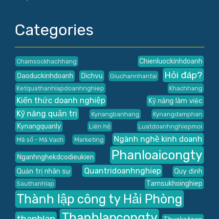
Categories
Chienluockinhdoanh
Chamsockhachhang
Hỏi đáp?
Daoduckinhdoanh
Dichvu
Giuchannhantai
Ketquathanhlapdoanhnghiep
Khachhang
Kiến thức doanh nghiệp
Kỹ năng làm việc
Kỹ năng quản trị
Kynangbanhang
Kynangdamphan
Kynangquanly
Liên hệ
Luatdoanhnghiepmoi
Ngành nghề kinh doanh
Mã số - Mã Vạch
Marketing
Phanloaicongty
Nganhnghekdcodieukien
Quantridoanhnghiep
Quản trị nhân sự
Quy định
Tamsukhoinghiep
Sauthanhlap
Thành lập công ty Hải Phòng
Thanhlapcongty
thanhlap