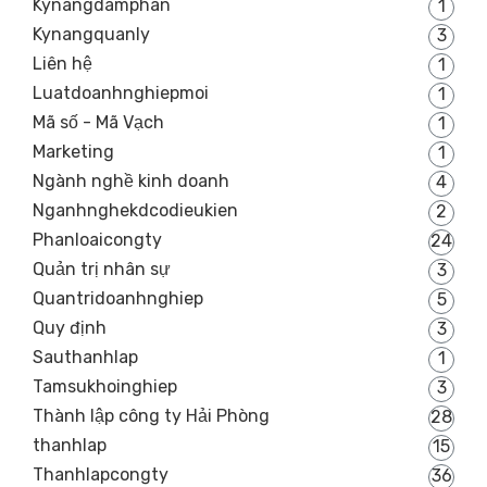
Kynangdamphan
1
Kynangquanly
3
Liên hệ
1
Luatdoanhnghiepmoi
1
Mã số - Mã Vạch
1
Marketing
1
Ngành nghề kinh doanh
4
Nganhnghekdcodieukien
2
Phanloaicongty
24
Quản trị nhân sự
3
Quantridoanhnghiep
5
Quy định
3
Sauthanhlap
1
Tamsukhoinghiep
3
Thành lập công ty Hải Phòng
28
thanhlap
15
Thanhlapcongty
36